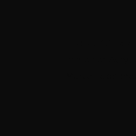
Herzlich W
in meiner Acryl
Marco Eckenbre