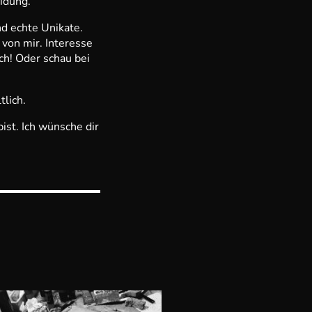
idung.
d echte Unikate.
on mir. Interesse
ch! Oder schau bei
lich.
st. Ich wünsche dir