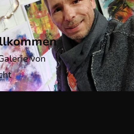
illkommen
 Galerie von
cht
Künstlerseite von Marco Eckenbrecht
abstrakte Kunst - Acrylmalerei -