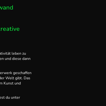
nwand
reative
ivität leben zu
ren und diese dann
terwerk geschaffen
der Welt gibt. Das
um Kunst und
est du unter