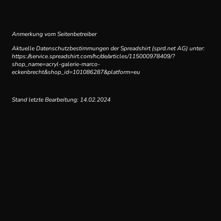
Anmerkung vom Seitenbetreiber
Aktuelle Datenschutzbestimmungen der Spreadshirt (sprd.net AG) unter:
https://service.spreadshirt.com/hc/de/articles/115000978409/?
shop_name=acryl-galerie-marco-
eckenbrecht&shop_id=101086287&platform=eu
Stand letzte Bearbeitung: 14.02.2024