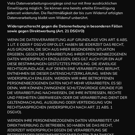
Viele Datenverarbeitungsvorgänge sind nur mit Ihrer ausdrücklichen
Einwilligung möglich. Sie können eine bereits erteilte Einwilligung
jederzeit widerrufen. Die Rechtmäßigkeit der bis zum Widerruf erfolgten
Datenverarbeitung bleibt vom Widerruf unberührt.
Widerspruchsrecht gegen die Datenerhebung in besonderen Fällen
sowie gegen Direktwerbung (Art. 21 DSGVO)
WENN DIE DATENVERARBEITUNG AUF GRUNDLAGE VON ART. 6 ABS.
1 LIT. E ODER F DSGVO ERFOLGT, HABEN SIE JEDERZEIT DAS RECHT,
AUS GRÜNDEN, DIE SICH AUS IHRER BESONDEREN SITUATION
ERGEBEN, GEGEN DIE VERARBEITUNG IHRER PERSONENBEZOGENEN
DATEN WIDERSPRUCH EINZULEGEN; DIES GILT AUCH FÜR EIN AUF
DIESE BESTIMMUNGEN GESTÜTZTES PROFILING. DIE JEWEILIGE
RECHTSGRUNDLAGE, AUF DENEN EINE VERARBEITUNG BERUHT,
ENTNEHMEN SIE DIESER DATENSCHUTZERKLÄRUNG. WENN SIE
WIDERSPRUCH EINLEGEN, WERDEN WIR IHRE BETROFFENEN
PERSONENBEZOGENEN DATEN NICHT MEHR VERARBEITEN, ES SEI
DENN, WIR KÖNNEN ZWINGENDE SCHUTZWÜRDIGE GRÜNDE FÜR
DIE VERARBEITUNG NACHWEISEN, DIE IHRE INTERESSEN, RECHTE
UND FREIHEITEN ÜBERWIEGEN ODER DIE VERARBEITUNG DIENT DER
GELTENDMACHUNG, AUSÜBUNG ODER VERTEIDIGUNG VON
RECHTSANSPRÜCHEN (WIDERSPRUCH NACH ART. 21 ABS. 1
DSGVO).
WERDEN IHRE PERSONENBEZOGENEN DATEN VERARBEITET, UM
DIREKTWERBUNG ZU BETREIBEN, SO HABEN SIE DAS RECHT,
JEDERZEIT WIDERSPRUCH GEGEN DIE VERARBEITUNG SIE
BETREFFENDER PERSONENBEZOGENER DATEN ZUM ZWECKE