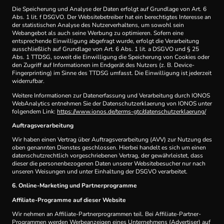
Die Speicherung und Analyse der Daten erfolgt auf Grundlage von Art. 6
Abs. 1 lit. f DSGVO. Der Websitebetreiber hat ein berechtigtes Interesse an
der statistischen Analyse des Nutzerverhaltens, um sowohl sein
Webangebot als auch seine Werbung zu optimieren. Sofern eine
entsprechende Einwilligung abgefragt wurde, erfolgt die Verarbeitung
ausschließlich auf Grundlage von Art. 6 Abs. 1 lit. a DSGVO und § 25
Abs. 1 TTDSG, soweit die Einwilligung die Speicherung von Cookies oder
den Zugriff auf Informationen im Endgerät des Nutzers (z. B. Device-
Fingerprinting) im Sinne des TTDSG umfasst. Die Einwilligung ist jederzeit
widerrufbar.
Weitere Informationen zur Datenerfassung und Verarbeitung durch IONOS
WebAnalytics entnehmen Sie der Datenschutzerklaerung von IONOS unter
folgendem Link:
https://www.ionos.de/terms-gtc/datenschutzerklaerung/
Auftragsverarbeitung
Wir haben einen Vertrag über Auftragsverarbeitung (AVV) zur Nutzung des
oben genannten Dienstes geschlossen. Hierbei handelt es sich um einen
datenschutzrechtlich vorgeschriebenen Vertrag, der gewährleistet, dass
dieser die personenbezogenen Daten unserer Websitebesucher nur nach
unseren Weisungen und unter Einhaltung der DSGVO verarbeitet.
6. Online-Marketing und Partner­programme
Affiliate-Programme auf dieser Website
Wir nehmen an Affiliate-Partnerprogrammen teil. Bei Affiliate-Partner-
Programmen werden Werbeanzeigen eines Unternehmens (Advertiser) auf