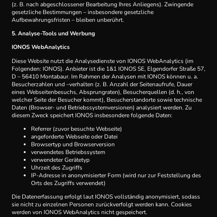
(z. B. nach abgeschlossener Bearbeitung Ihres Anliegens). Zwingende
gesetzliche Bestimmungen – insbesondere gesetzliche
Aufbewahrungsfristen – bleiben unberührt.
5. Analyse-Tools und Werbung
IONOS WebAnalytics
Diese Website nutzt die Analysedienste von IONOS WebAnalytics (im
Folgenden: IONOS). Anbieter ist die 1&1 IONOS SE, Elgendorfer Straße 57,
D – 56410 Montabaur. Im Rahmen der Analysen mit IONOS können u. a.
Besucherzahlen und –verhalten (z. B. Anzahl der Seitenaufrufe, Dauer
eines Webseitenbesuchs, Absprungraten), Besucherquellen (d. h., von
welcher Seite der Besucher kommt), Besucherstandorte sowie technische
Daten (Browser- und Betriebssystemversionen) analysiert werden. Zu
diesem Zweck speichert IONOS insbesondere folgende Daten:
Referrer (zuvor besuchte Webseite)
angeforderte Webseite oder Datei
Browsertyp und Browserversion
verwendetes Betriebssystem
verwendeter Gerätetyp
Uhrzeit des Zugriffs
IP-Adresse in anonymisierter Form (wird nur zur Feststellung des
Orts des Zugriffs verwendet)
Die Datenerfassung erfolgt laut IONOS vollständig anonymisiert, sodass
sie nicht zu einzelnen Personen zurückverfolgt werden kann. Cookies
werden von IONOS WebAnalytics nicht gespeichert.