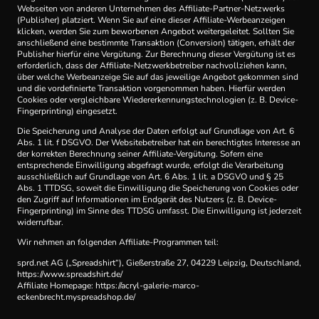
Webseiten von anderen Unternehmen des Affiliate-Partner-Netzwerks
(Publisher) platziert. Wenn Sie auf eine dieser Affiliate-Werbeanzeigen
klicken, werden Sie zum beworbenen Angebot weitergeleitet. Sollten Sie
anschließend eine bestimmte Transaktion (Conversion) tätigen, erhält der
Publisher hierfür eine Vergütung. Zur Berechnung dieser Vergütung ist es
erforderlich, dass der Affiliate-Netzwerkbetreiber nachvollziehen kann,
über welche Werbeanzeige Sie auf das jeweilige Angebot gekommen sind
und die vordefinierte Transaktion vorgenommen haben. Hierfür werden
Cookies oder vergleichbare Wiedererkennungstechnologien (z. B. Device-
Fingerprinting) eingesetzt.
Die Speicherung und Analyse der Daten erfolgt auf Grundlage von Art. 6
Abs. 1 lit. f DSGVO. Der Websitebetreiber hat ein berechtigtes Interesse an
der korrekten Berechnung seiner Affiliate-Vergütung. Sofern eine
entsprechende Einwilligung abgefragt wurde, erfolgt die Verarbeitung
ausschließlich auf Grundlage von Art. 6 Abs. 1 lit. a DSGVO und § 25
Abs. 1 TTDSG, soweit die Einwilligung die Speicherung von Cookies oder
den Zugriff auf Informationen im Endgerät des Nutzers (z. B. Device-
Fingerprinting) im Sinne des TTDSG umfasst. Die Einwilligung ist jederzeit
widerrufbar.
Wir nehmen an folgenden Affiliate-Programmen teil:
sprd.net AG („Spreadshirt“), Gießerstraße 27, 04229 Leipzig, Deutschland,
https://www.spreadshirt.de/
Affiliate Homepage: https://acryl-galerie-marco-
eckenbrecht.myspreadshop.de/